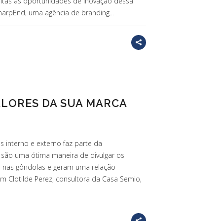
tas as oportunidades de inovação dessa
arpEnd, uma agência de branding...
ALORES DA SUA MARCA
 interno e externo faz parte da
 são uma ótima maneira de divulgar os
a nas gôndolas e geram uma relação
 Clotilde Perez, consultora da Casa Semio,