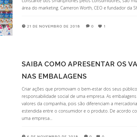
constante dos smartphones pelos consumidores, são mui
área do marketing. Cameron Worth, CEO e fundador da Sh
21 DE NOVEMBRO DE 2018
0
1
SAIBA COMO APRESENTAR OS V
NAS EMBALAGENS
Criar ações que promovam o bem-estar dos seus públicos
responsabilidade social de uma empresa. As embalagens
valores da companhia, pois são diferenciam a mercadori
estendida entre o consumidor e o produto. De acordo com
uma empresa...
6 DE NOVEMBRO DE 2018
0
0